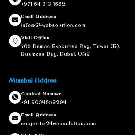
+971 54 313 1552
Email Address
info@24websolution.com
Visit Office
705 Damac Executive Bay, Tower (B),
Business Bay, Dubai, UAE
Mumbai Addrss
Contact Number
+91 9034859294
Email Address
support@24websolution.com